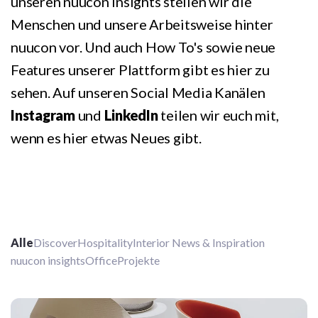
unseren nuucon Insights stellen wir die
Menschen und unsere Arbeitsweise hinter
nuucon vor. Und auch How To's sowie neue
Features unserer Plattform gibt es hier zu
sehen. Auf unseren Social Media Kanälen
Instagram
und
LinkedIn
teilen wir euch mit,
wenn es hier etwas Neues gibt.
Alle
Discover
Hospitality
Interior News & Inspiration
nuucon insights
Office
Projekte